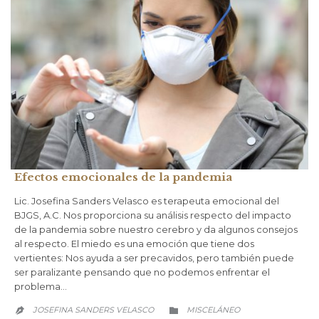
Efectos emocionales de la pandemia
Lic. Josefina Sanders Velasco es terapeuta emocional del
BJGS, A.C. Nos proporciona su análisis respecto del impacto
de la pandemia sobre nuestro cerebro y da algunos consejos
al respecto. El miedo es una emoción que tiene dos
vertientes: Nos ayuda a ser precavidos, pero también puede
ser paralizante pensando que no podemos enfrentar el
problema…
CATEGORY
JOSEFINA SANDERS VELASCO
MISCELÁNEO

