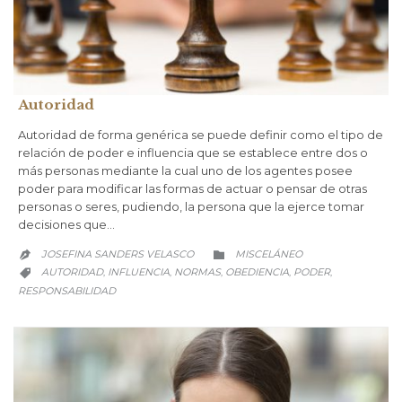
Autoridad
Autoridad de forma genérica se puede definir como el tipo de
relación de poder e influencia que se establece entre dos o
más personas mediante la cual uno de los agentes posee
poder para modificar las formas de actuar o pensar de otras
personas o seres, pudiendo, la persona que la ejerce tomar
decisiones que…
CATEGORY
JOSEFINA SANDERS VELASCO
MISCELÁNEO


CATEGORY
AUTORIDAD
INFLUENCIA
NORMAS
OBEDIENCIA
PODER
,
,
,
,
,

RESPONSABILIDAD