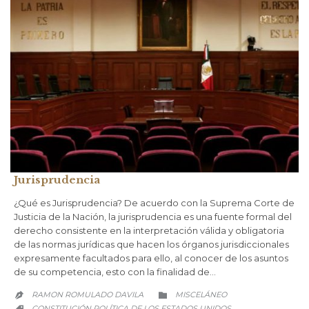
Jurisprudencia
¿Qué es Jurisprudencia? De acuerdo con la Suprema Corte de
Justicia de la Nación, la jurisprudencia es una fuente formal del
derecho consistente en la interpretación válida y obligatoria
de las normas jurídicas que hacen los órganos jurisdiccionales
expresamente facultados para ello, al conocer de los asuntos
de su competencia, esto con la finalidad de…
CATEGORY
RAMON ROMULADO DAVILA
MISCELÁNEO


CATEGORY
CONSTITUCIÓN POLÍTICA DE LOS ESTADOS UNIDOS