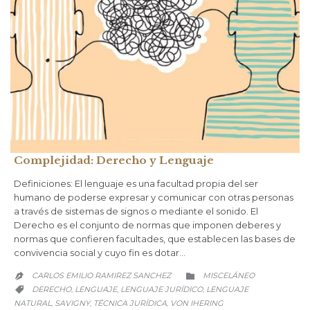
Complejidad: Derecho y Lenguaje
Definiciones: El lenguaje es una facultad propia del ser
humano de poderse expresar y comunicar con otras personas
a través de sistemas de signos o mediante el sonido. El
Derecho es el conjunto de normas que imponen deberes y
normas que confieren facultades, que establecen las bases de
convivencia social y cuyo fin es dotar…
CATEGORY
CARLOS EMILIO RAMIREZ SANCHEZ
MISCELÁNEO


CATEGORY
DERECHO
LENGUAJE
LENGUAJE JURÍDICO
LENGUAJE
,
,
,

NATURAL
SAVIGNY
TÉCNICA JURÍDICA
VON IHERING
,
,
,