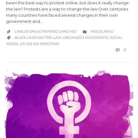
been the best way to protest online, but does it really change
the law? Protests are a way to change the law Over centuries
many countries have faced several changes in their own
government and…
CATEGORY
CARLOS EMILIO RAMIREZ SANCHEZ
MISCELÁNEO


CATEGORY
BLACK LIVES MATTER
LAW
ORGANIZED MOVEMENTS
SOCIAL
,
,
,

MEDIA
UN DIA SIN NOSOTRAS
,
COMM
0
