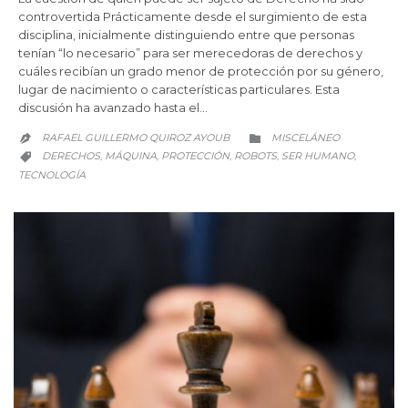
controvertida Prácticamente desde el surgimiento de esta
disciplina, inicialmente distinguiendo entre que personas
tenían “lo necesario” para ser merecedoras de derechos y
cuáles recibían un grado menor de protección por su género,
lugar de nacimiento o características particulares. Esta
discusión ha avanzado hasta el…
CATEGORY
RAFAEL GUILLERMO QUIROZ AYOUB
MISCELÁNEO


CATEGORY
DERECHOS
MÁQUINA
PROTECCIÓN
ROBOTS
SER HUMANO
,
,
,
,
,

TECNOLOGÍA