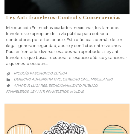
Ley Anti-franeleros: Control y Consecuencias
Introducción En muchas ciudades mexicanas, los llamados
franeleros se apropian de la vía pública para cobrar a
conductores por estacionarse. Esta práctica, además de ser
ilegal, genera inseguridad, abuso y conflictos entre vecinos.
Para enfrentarlo, diversos estados han aprobado la ley anti
franeleros, que busca recuperar el espacio público y sancionar
a quienes lo ocupan…
NICOLÁS PASOHONDO ZÚÑIGA

CATEGORY
DERECHO ADMINISTRATIVO
DERECHO CIVIL
MISCELÁNEO
,
,

CATEGORY
APARTAR LUGARES
ESTACIONAMIENTO PÚBLICO
,
,

FRANELEROS
LEY ANTI FRANELEROS
MULTAS
,
,