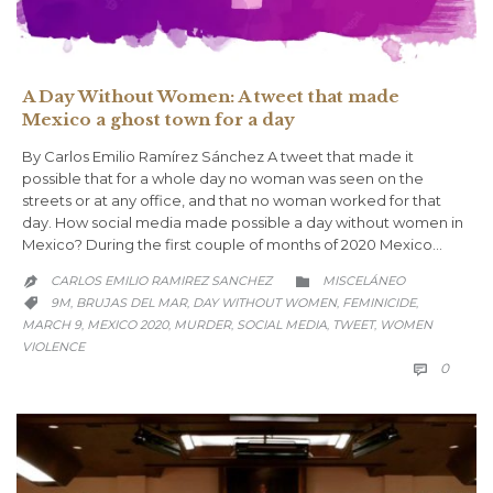
A Day Without Women: A tweet that made
Mexico a ghost town for a day
By Carlos Emilio Ramírez Sánchez A tweet that made it
possible that for a whole day no woman was seen on the
streets or at any office, and that no woman worked for that
day. How social media made possible a day without women in
Mexico? During the first couple of months of 2020 Mexico…
CATEGORY
CARLOS EMILIO RAMIREZ SANCHEZ
MISCELÁNEO


CATEGORY
9M
BRUJAS DEL MAR
DAY WITHOUT WOMEN
FEMINICIDE
,
,
,
,

MARCH 9
MEXICO 2020
MURDER
SOCIAL MEDIA
TWEET
WOMEN
,
,
,
,
,
VIOLENCE
COMM
0
