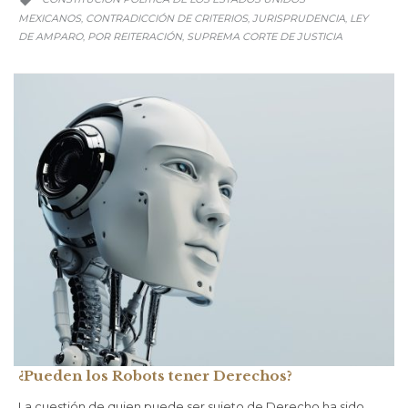

MEXICANOS
CONTRADICCIÓN DE CRITERIOS
JURISPRUDENCIA
LEY
,
,
,
DE AMPARO
POR REITERACIÓN
SUPREMA CORTE DE JUSTICIA
,
,
¿Pueden los Robots tener Derechos?
La cuestión de quien puede ser sujeto de Derecho ha sido