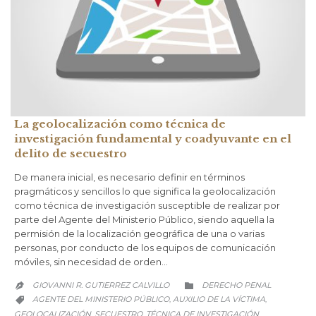
La geolocalización como técnica de
investigación fundamental y coadyuvante en el
delito de secuestro
De manera inicial, es necesario definir en términos
pragmáticos y sencillos lo que significa la geolocalización
como técnica de investigación susceptible de realizar por
parte del Agente del Ministerio Público, siendo aquella la
permisión de la localización geográfica de una o varias
personas, por conducto de los equipos de comunicación
móviles, sin necesidad de orden…
CATEGORY
GIOVANNI R. GUTIERREZ CALVILLO
DERECHO PENAL


CATEGORY
AGENTE DEL MINISTERIO PÚBLICO
AUXILIO DE LA VÍCTIMA
,
,

GEOLOCALIZACIÓN
SECUESTRO
TÉCNICA DE INVESTIGACIÓN
,
,