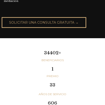
m
e
d
i
a
c
i
ó
n
SOLICITAR UNA CONSULTA GRATUITA →
34402+
BENEFICIARIOS
1
PREMIO
33
AÑOS DE SERVICIO
606