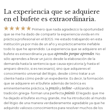
La experiencia que se adquiere
I
en el bufete es extraordinaria.
vi





Primero que nada agradezco la oportunidad
tr
que se me ha dado de compartir la experiencia vivida en mi
on
no
práctica profesional en el BJGS. He estado trabajando en esta
te
de
institución ya por más de un año y es prácticamente inefable
mo
todo lo que he aprendido. La experiencia que se adquiere en el
se
aprendes porque aprendes
bufete es extraordinaria ya que
. No
op
sólo aprendes a llevar un juicio desde la elaboración de la
bi
demanda hasta la sentencia que causa ejecutoria (y hasta el
e
qu
amparo directo, si es necesario), sino que adquieres el
al;
qu
conocimiento universal del litigio, desde cómo tratar a un
ha
cliente hasta cómo pedir un expediente. Es decir, la formación
aq
que se adquiere en el bufete además de teórica es
bu
praxis
techne
eminentemente práctica, la
y
–utilizando la
ve
poiesis
tradición griega- forman una perfecta
. El legado que me
La
ha dejado el bufete es muy grande, me ha introducido al mundo
de
del litigio de una manera verdaderamente agradable ya que he
ral
adquirido valiosos conocimientos para resolver muchos de los