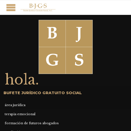
h
o
l
a
.
B
U
F
E
T
E
J
U
R
Í
D
I
C
O
G
R
A
T
U
I
T
O
S
O
C
I
A
L
á
r
e
a
j
u
r
í
d
i
c
a
t
e
r
a
p
i
a
e
m
o
c
i
o
n
a
l
f
o
r
m
a
c
i
ó
n
d
e
f
u
t
u
r
o
s
a
b
o
g
a
d
o
s