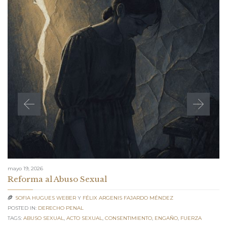
mayo 19, 2026
Reforma al Abuso Sexual
SOFIA HUGUES WEBER
Y
FÉLIX ARGENIS FAJARDO MÉNDEZ

POSTED IN:
DERECHO PENAL
TAGS:
ABUSO SEXUAL
,
ACTO SEXUAL
,
CONSENTIMIENTO
,
ENGAÑO
,
FUERZA