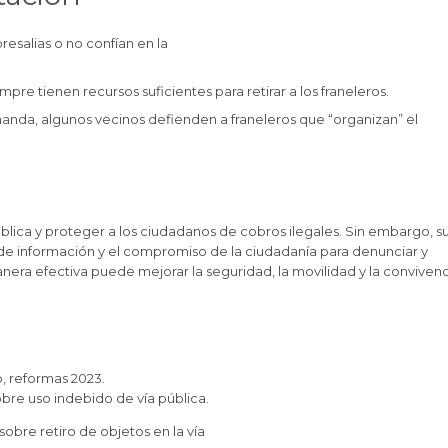
salias o no confían en la
pre tienen recursos suficientes para retirar a los franeleros.
emanda, algunos vecinos defienden a franeleros que “organizan” el
pública y proteger a los ciudadanos de cobros ilegales. Sin embargo, s
de información y el compromiso de la ciudadanía para denunciar y
era efectiva puede mejorar la seguridad, la movilidad y la convivenc
, reformas 2023.
obre uso indebido de vía pública.
obre retiro de objetos en la vía