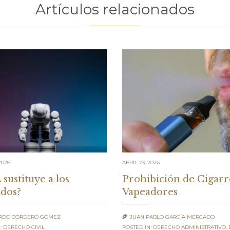
Artículos relacionados
2026
ABRIL 23, 2026
 sustituye a los
Prohibición de Cigarr
dos?
Vapeadores
RDO CORDERO GÓMEZ
JUAN PABLO GARCÍA MERCADO

:
DERECHO CIVIL
POSTED IN:
DERECHO ADMINISTRATIVO
,