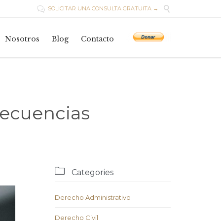

SOLICITAR UNA CONSULTA GRATUITA →

Skip
to
Nosotros
Blog
Contacto
content
secuencias

Categories
Derecho Administrativo
Derecho Civil