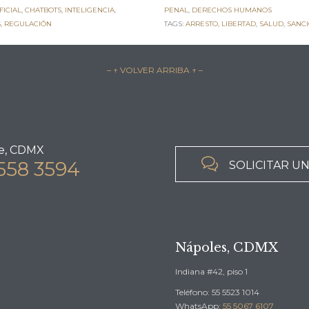
FICIAL
,
CHATBOTS
,
INTELIGENCIA
,
PENAL
,
DERECHOS HUMANOS
S
,
REGULACIÓN
TAGS:
ARRESTO
,
LIBERTAD
,
SALUD
,
SANC
– ↑ VOLVER ARRIBA ↑ –
e, CDMX

558 3594
SOLICITAR U
Nápoles, CDMX
Indiana #42, piso 1
Teléfono: 55 5523 1014
WhatsApp:
55 5067 6107