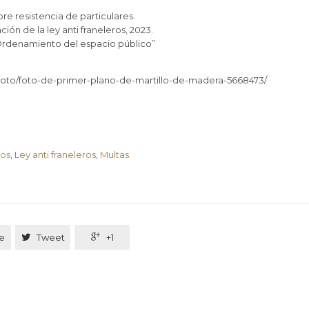
bre resistencia de particulares.
ión de la ley anti franeleros, 2023.
“Ordenamiento del espacio público”
foto/foto-de-primer-plano-de-martillo-de-madera-5668473/
o
ros
,
Ley anti franeleros
,
Multas
e

Tweet

+1