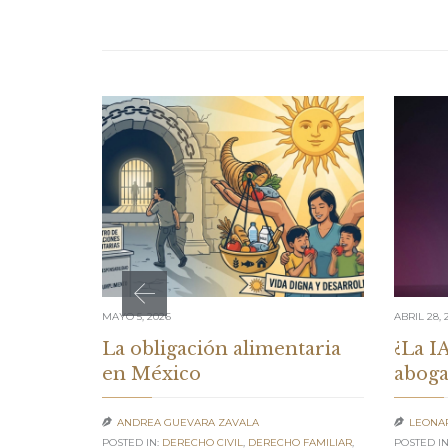
MAYO 5, 2026
ABRIL 28, 
La obligación alimentaria
¿La IA
en México
aboga
ANDREA GUEVARA ZAVALA
LEONA


POSTED IN:
DERECHO CIVIL
,
DERECHO FAMILIAR
,
POSTED IN