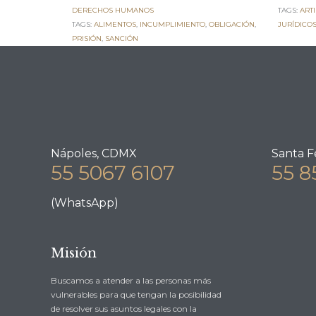
DERECHOS HUMANOS
TAGS:
ARTI
TAGS:
ALIMENTOS
,
INCUMPLIMIENTO
,
OBLIGACIÓN
,
JURÍDICO
PRISIÓN
,
SANCIÓN
Nápoles, CDMX
Santa F
55 5067 6107
55 8
(WhatsApp)
Misión
Buscamos a atender a las personas más
vulnerables para que tengan la posibilidad
de resolver sus asuntos legales con la