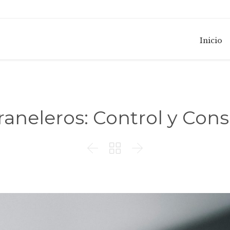
Inicio
franeleros: Control y Con


