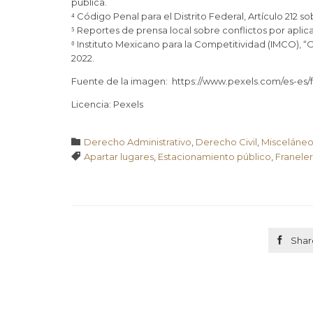
pública.
⁴ Código Penal para el Distrito Federal, Artículo 212 so
⁵ Reportes de prensa local sobre conflictos por aplicac
⁶ Instituto Mexicano para la Competitividad (IMCO), 
2022.
Fuente de la imagen: https://www.pexels.com/es-es/
Licencia: Pexels
Category

Derecho Administrativo
,
Derecho Civil
,
Misceláne
Tags

Apartar lugares
,
Estacionamiento público
,
Franele

Shar