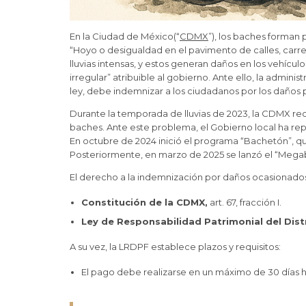
En la Ciudad de México(“
CDMX
”), los baches forman
“Hoyo o desigualdad en el pavimento de calles, carre
lluvias intensas, y estos generan daños en los vehícu
irregular” atribuible al gobierno. Ante ello, la admini
ley, debe indemnizar a los ciudadanos por los daños 
Durante la temporada de lluvias de 2023, la CDMX re
baches. Ante este problema, el Gobierno local ha re
En octubre de 2024 inició el programa “Bachetón”, qu
Posteriormente, en marzo de 2025 se lanzó el “Megaba
El derecho a la indemnización por daños ocasionado
Constitución de la CDMX,
art. 67, fracción I.
Ley de Responsabilidad Patrimonial del Dist
A su vez, la LRDPF establece plazos y requisitos:
El pago debe realizarse en un máximo de 30 días há