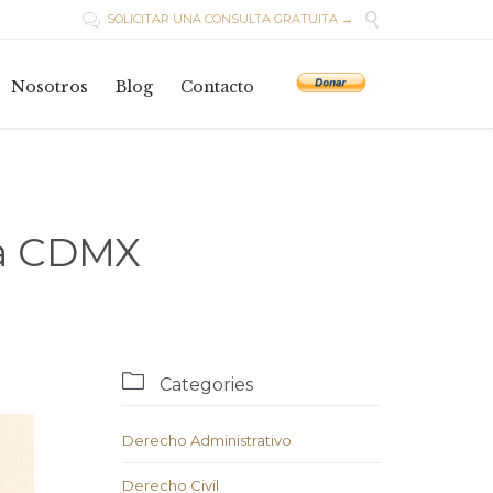

SOLICITAR UNA CONSULTA GRATUITA →

Skip
to
Nosotros
Blog
Contacto
content
la CDMX

Categories
Derecho Administrativo
Derecho Civil