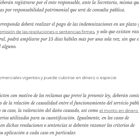
deberán registrarse por el ente responsable, ante la Secretaría, misma qu
as por responsabilidad patrimonial que será de consulta pública.
corresponda deberá realizar el pago de las indemnizaciones en un plazo
, y solo que existan ra
 emisión de las resoluciones o sentencias firmes
al, podrá ampliarse por 15 días hábiles más por una sola vez, sin que e
l alguno.
omerciales vigentes y puede cubrirse en dinero o especie:
dicten con motivo de los reclamos que prevé la presente ley, deberán cont
 no de la relación de causalidad entre el funcionamiento del servicio públ
 su caso, la valoración del daño causado, así como
el monto en dinero
terios utilizados para su cuantificación. Igualmente, en los casos de
 en dichas resoluciones o sentencias se deberán razonar los criterios de
u aplicación a cada caso en particular.