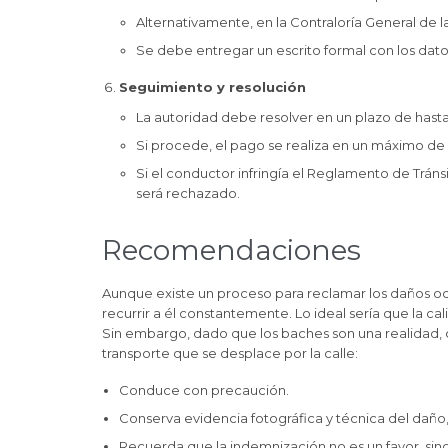
Alternativamente, en la Contraloría General de 
Se debe entregar un escrito formal con los dat
Seguimiento y resolución
La autoridad debe resolver en un plazo de hasta 
Si procede, el pago se realiza en un máximo de 
Si el conductor infringía el Reglamento de Tráns
será rechazado.
Recomendaciones
Aunque existe un proceso para reclamar los daños oc
recurrir a él constantemente. Lo ideal sería que la ca
Sin embargo, dado que los baches son una realidad,
transporte que se desplace por la calle:
Conduce con precaución.
Conserva evidencia fotográfica y técnica del daño,
Recuerda que la indemnización no es un favor, sino 