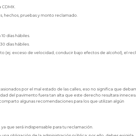
la CDMX.
os, hechos, pruebas y monto reclamado.
10 días hábiles.
30 días hábiles.
ito (ej. exceso de velocidad, conducir bajo efectos de alcohol), el re
asionados por el mal estado de las calles, eso no significa que deba
lidad del pavimento fuera tan alta que este derecho resultara innecesa
 comparto algunas recomendaciones para los que utilizan algún
 ya que será indispensable para tu reclamación.
una obligación de la administración pública; por ello, debes exigirla.