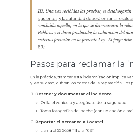
III. Una vez recibidas las pruebas, se desahogarán é
siguientes, y la autoridad deberá emitir la resolu
concluida aquella, en la que se determinará la rela
Públicos y el daño producido; la valoración del d
criterios previstos en la presente Ley.
El pago debe 
20).
Pasos para reclamar la 
En la práctica, tramitar esta indemnización implica v
y, en su caso, cubran los costos de la reparación. Los 
Detener y documentar el incidente
Orilla el vehículo y asegúrate de la seguridad.
Toma fotografías del bache (con ubicación clara)
Reportar el percance a Locatel
Llama al 55 5658 1111 o al *0311.