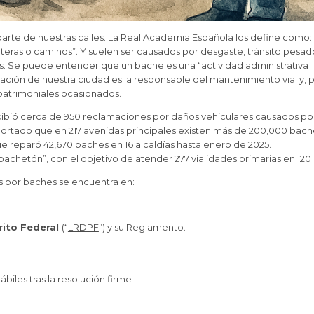
 parte de nuestras calles. La Real Academia Española los define como:
teras o caminos”. Y suelen ser causados por desgaste, tránsito pesad
los. Se puede entender que un bache es una “actividad administrativa
stración de nuestra ciudad es la responsable del mantenimiento vial y, 
patrimoniales ocasionados.
cibió cerca de 950 reclamaciones por daños vehiculares causados po
portado que en 217 avenidas principales existen más de 200,000 bach
e reparó 42,670 baches en 16 alcaldías hasta enero de 2025.
chetón”, con el objetivo de atender 277 vialidades primarias en 120 
s por baches se encuentra en:
rito Federal
(“
LRDPF
”) y su Reglamento.
biles tras la resolución firme