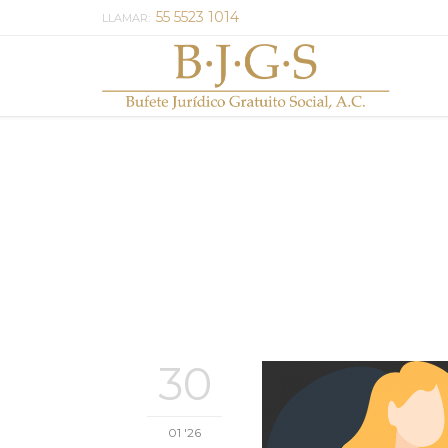
55 5523 1014
LLAMAR:
30
01 '26