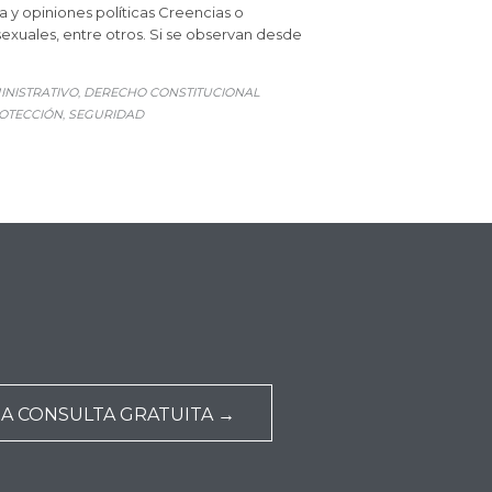
gía y opiniones políticas Creencias o
 sexuales, entre otros. Si se observan desde
NISTRATIVO
DERECHO CONSTITUCIONAL
,
OTECCIÓN
SEGURIDAD
,
NA CONSULTA GRATUITA →