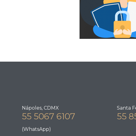
Nápoles, CDMX
Santa F
55 5067 6107
55 8
(WhatsApp)