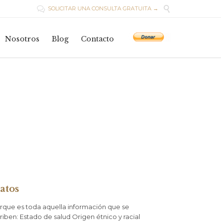

SOLICITAR UNA CONSULTA GRATUITA →

Skip
to
Nosotros
Blog
Contacto
content
atos
rque es toda aquella información que se
iben: Estado de salud Origen étnico y racial