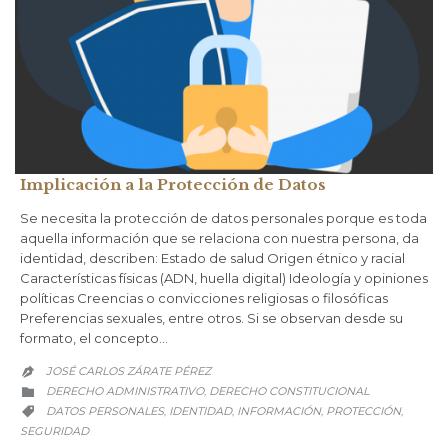
Implicación a la Protección de Datos
Se necesita la protección de datos personales porque es toda
aquella información que se relaciona con nuestra persona, da
identidad, describen: Estado de salud Origen étnico y racial
Características físicas (ADN, huella digital) Ideología y opiniones
políticas Creencias o convicciones religiosas o filosóficas
Preferencias sexuales, entre otros. Si se observan desde su
formato, el concepto…
JOSÉ CARLOS ZÁRATE PÉREZ

CATEGORY
DERECHO ADMINISTRATIVO
DERECHO CONSTITUCIONAL
,

CATEGORY
DATOS PERSONALES
IDENTIDAD
INFORMACIÓN
PROTECCIÓN
,
,
,
,

SEGURIDAD