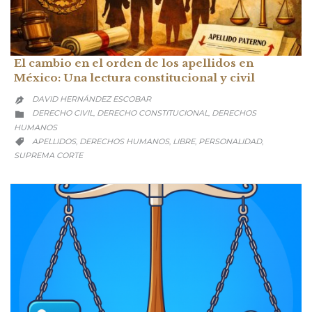
El cambio en el orden de los apellidos en
México: Una lectura constitucional y civil
DAVID HERNÁNDEZ ESCOBAR

CATEGORY
DERECHO CIVIL
DERECHO CONSTITUCIONAL
DERECHOS
,
,

HUMANOS
CATEGORY
APELLIDOS
DERECHOS HUMANOS
LIBRE
PERSONALIDAD
,
,
,
,

SUPREMA CORTE