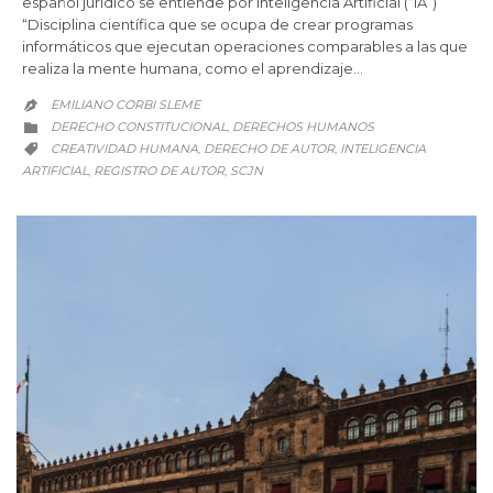
español jurídico se entiende por Inteligencia Artificial (“IA”)
“Disciplina científica que se ocupa de crear programas
informáticos que ejecutan operaciones comparables a las que
realiza la mente humana, como el aprendizaje…
EMILIANO CORBI SLEME

CATEGORY
DERECHO CONSTITUCIONAL
DERECHOS HUMANOS
,

CATEGORY
CREATIVIDAD HUMANA
DERECHO DE AUTOR
INTELIGENCIA
,
,

ARTIFICIAL
REGISTRO DE AUTOR
SCJN
,
,