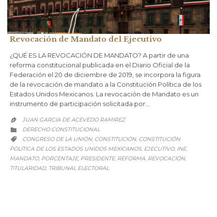
Revocación de Mandato del Ejecutivo
¿QUÉ ES LA REVOCACIÓN DE MANDATO? A partir de una
reforma constitucional publicada en el Diario Oficial de la
Federación el 20 de diciembre de 2019, se incorpora la figura
de la revocación de mandato a la Constitución Política de los
Estados Unidos Mexicanos. La revocación de Mandato es un
instrumento de participación solicitada por…
JUAN GARCIA DE ACEVEDO RAMIREZ

CATEGORY
DERECHO CONSTITUCIONAL

CATEGORY
CONGRESO DE LA UNIÓN
CONSTITUCIÓN
CONSTITUCIÓN
,
,

POLÍTICA DE LOS ESTADOS UNIDOS MEXICANOS
EJECUTIVO
INE
,
,
,
MANDATO
PORCENTAJE
PRESIDENTE
REFORMA
REVOCACIÓN
,
,
,
,
,
TITULARIDAD
TRIBUNAL ELECTORAL
,