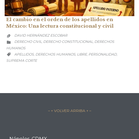
El cambio en el orden de los apellidos en
México: Una lectura constitucional y civil
DAVID HERNÁNDEZ ESCOBAR

CATEGORY
DERECHO CIVIL
DERECHO CONSTITUCIONAL
DERECHOS
,
,

HUMANOS
CATEGORY
APELLIDOS
DERECHOS HUMANOS
LIBRE
PERSONALIDAD
,
,
,
,

SUPREMA CORTE
– ↑ VOLVER ARRIBA ↑ –
Nápoles, CDMX