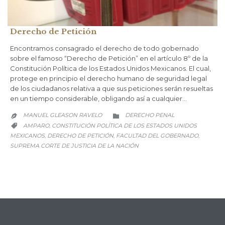
Derecho de Petición
Encontramos consagrado el derecho de todo gobernado
sobre el famoso “Derecho de Petición” en el artículo 8º de la
Constitución Política de los Estados Unidos Mexicanos. El cual,
protege en principio el derecho humano de seguridad legal
de los ciudadanos relativa a que sus peticiones serán resueltas
en un tiempo considerable, obligando así a cualquier…
CATEGORY
MANUEL GLEASON RAVELO
DERECHO PENAL


CATEGORY
AMPARO
CONSTITUCIÓN POLÍTICA DE LOS ESTADOS UNIDOS
,

MEXICANOS
DERECHO DE PETICIÓN
FACULTAD DEL GOBERNADO
,
,
,
SUPREMA CORTE DE JUSTICIA DE LA NACIÓN