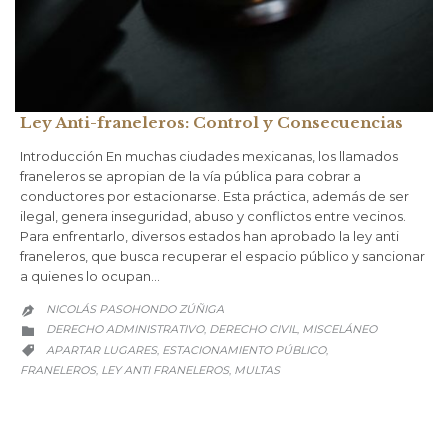
Ley Anti-franeleros: Control y Consecuencias
Introducción En muchas ciudades mexicanas, los llamados
franeleros se apropian de la vía pública para cobrar a
conductores por estacionarse. Esta práctica, además de ser
ilegal, genera inseguridad, abuso y conflictos entre vecinos.
Para enfrentarlo, diversos estados han aprobado la ley anti
franeleros, que busca recuperar el espacio público y sancionar
a quienes lo ocupan…
NICOLÁS PASOHONDO ZÚÑIGA

CATEGORY
DERECHO ADMINISTRATIVO
DERECHO CIVIL
MISCELÁNEO
,
,

CATEGORY
APARTAR LUGARES
ESTACIONAMIENTO PÚBLICO
,
,

FRANELEROS
LEY ANTI FRANELEROS
MULTAS
,
,