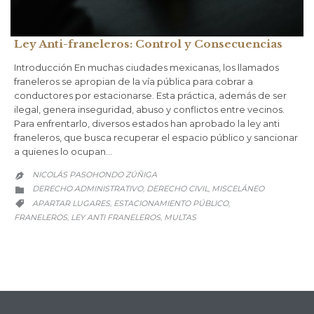
Ley Anti-franeleros: Control y Consecuencias
Introducción En muchas ciudades mexicanas, los llamados
franeleros se apropian de la vía pública para cobrar a
conductores por estacionarse. Esta práctica, además de ser
ilegal, genera inseguridad, abuso y conflictos entre vecinos.
Para enfrentarlo, diversos estados han aprobado la ley anti
franeleros, que busca recuperar el espacio público y sancionar
a quienes lo ocupan…
NICOLÁS PASOHONDO ZÚÑIGA

CATEGORY
DERECHO ADMINISTRATIVO
DERECHO CIVIL
MISCELÁNEO
,
,

CATEGORY
APARTAR LUGARES
ESTACIONAMIENTO PÚBLICO
,
,

FRANELEROS
LEY ANTI FRANELEROS
MULTAS
,
,