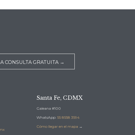
NA CONSULTA GRATUITA →
Santa Fe, CDMX
Galeana #100
WhatsApp:
55 8558 3594
Cómo llegar en el mapa
→
.mx