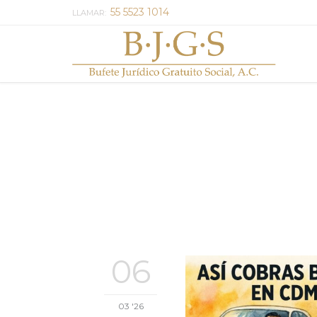
55 5523 1014
LLAMAR:
06
03 '26