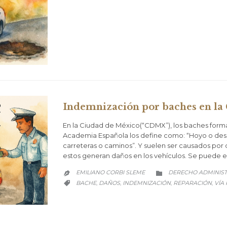
Indemnización por baches en l
En la Ciudad de México(“CDMX”), los baches forman
Academia Española los define como: “Hoyo o desi
carreteras o caminos”. Y suelen ser causados por d
estos generan daños en los vehículos. Se puede
CATEGORY
EMILIANO CORBI SLEME
DERECHO ADMINIST


CATEGORY
BACHE
DAÑOS
INDEMNIZACIÓN
REPARACIÓN
VÍA
,
,
,
,
