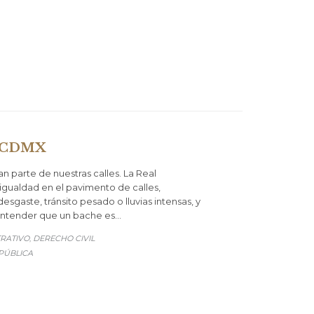
a CDMX
 parte de nuestras calles. La Real
gualdad en el pavimento de calles,
esgaste, tránsito pesado o lluvias intensas, y
 entender que un bache es…
RATIVO
DERECHO CIVIL
,
 PÚBLICA