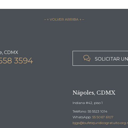
– ↑ VOLVER ARRIBA ↑ –
e, CDMX

558 3594
SOLICITAR U
Nápoles, CDMX
Indiana #42, piso 1
Teléfono: 55 5523 1014
WhatsApp:
55 5067 6107
bjgs@bufetejuridicogratuito.org