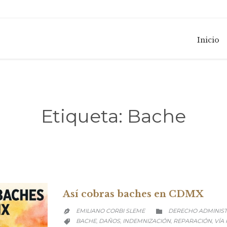
Inicio
Etiqueta:
Bache
Así cobras baches en CDMX
CATEGORY
EMILIANO CORBI SLEME
DERECHO ADMINIST


CATEGORY
BACHE
DAÑOS
INDEMNIZACIÓN
REPARACIÓN
VÍA
,
,
,
,
