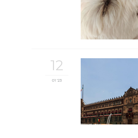
12
01 '23