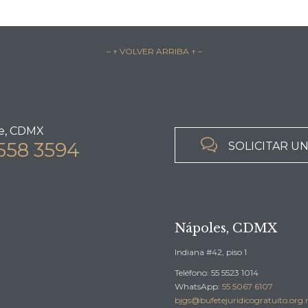
– ↑ VOLVER ARRIBA ↑ –
e, CDMX

558 3594
SOLICITAR U
Nápoles, CDMX
Indiana #42, piso 1
Teléfono: 55 5523 1014
WhatsApp:
55 5067 6107
bjgs@bufetejuridicogratuito.org