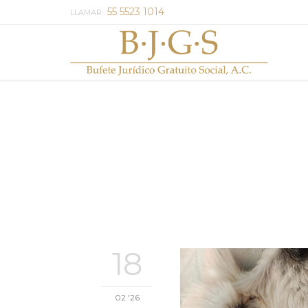
55 5523 1014
LLAMAR:
18
02 '26