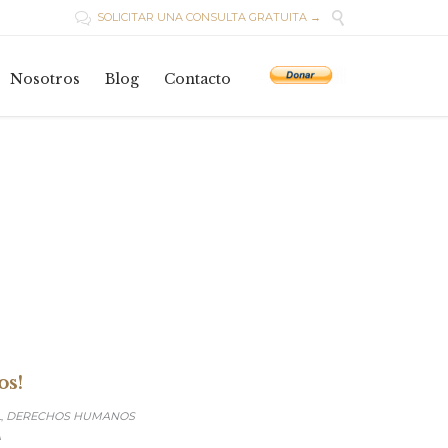

SOLICITAR UNA CONSULTA GRATUITA →

Skip
to
Nosotros
Blog
Contacto
content
os!
L
DERECHOS HUMANOS
,
A