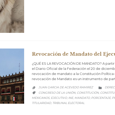
Revocación de Mandato del Ejec
¿QUÉ ES LA REVOCACIÓN DE MANDATO? A partir de
el Diario Oficial de la Federación el 20 de diciembr
revocación de mandato a la Constitución Política
revocación de Mandato es un instrumento de parti
CATEG
JUAN GARCIA DE ACEVEDO RAMIREZ
DEREC


CATEGORY
CONGRESO DE LA UNIÓN
CONSTITUCIÓN
CONSTITU
,
,

MEXICANOS
EJECUTIVO
INE
MANDATO
PORCENTAJE
P
,
,
,
,
,
TITULARIDAD
TRIBUNAL ELECTORAL
,