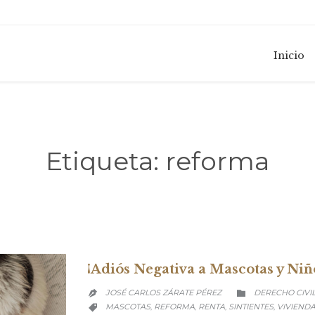
Inicio
Etiqueta:
reforma
¡Adiós Negativa a Mascotas y Niñ
CATEGORY
JOSÉ CARLOS ZÁRATE PÉREZ
DERECHO CIVI


CATEGORY
MASCOTAS
REFORMA
RENTA
SINTIENTES
VIVIEND
,
,
,
,
