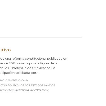
utivo
 una reforma constitucional publicada en
e de 2019, se incorpora la figura de la
 de los Estados Unidos Mexicanos. La
cipación solicitada por…
ORY
HO CONSTITUCIONAL
CIÓN POLÍTICA DE LOS ESTADOS UNIDOS
RESIDENTE
REFORMA
REVOCACIÓN
,
,
,