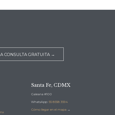
NA CONSULTA GRATUITA →
Santa Fe, CDMX
Galeana #100
WhatsApp:
55 8558 3594
Cómo llegar en el mapa
→
.mx