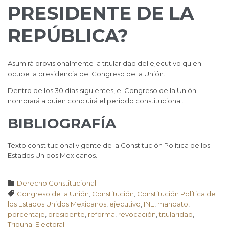
PRESIDENTE DE LA
REPÚBLICA?
Asumirá provisionalmente la titularidad del ejecutivo quien
ocupe la presidencia del Congreso de la Unión.
Dentro de los 30 días siguientes, el Congreso de la Unión
nombrará a quien concluirá el periodo constitucional.
BIBLIOGRAFÍA
Texto constitucional vigente de la Constitución Política de los
Estados Unidos Mexicanos.
Category

Derecho Constitucional
Tags

Congreso de la Unión
,
Constitución
,
Constitución Política de
los Estados Unidos Mexicanos
,
ejecutivo
,
INE
,
mandato
,
porcentaje
,
presidente
,
reforma
,
revocación
,
titularidad
,
Tribunal Electoral