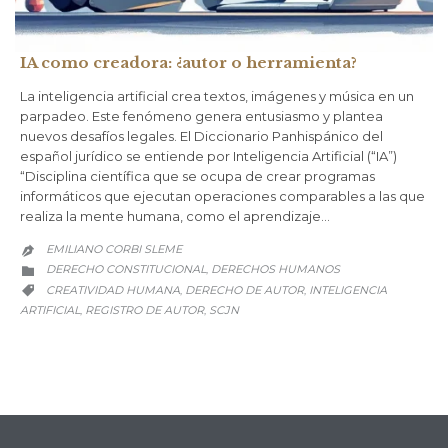
IA como creadora: ¿autor o herramienta?
La inteligencia artificial crea textos, imágenes y música en un
parpadeo. Este fenómeno genera entusiasmo y plantea
nuevos desafíos legales. El Diccionario Panhispánico del
español jurídico se entiende por Inteligencia Artificial (“IA”)
“Disciplina científica que se ocupa de crear programas
informáticos que ejecutan operaciones comparables a las que
realiza la mente humana, como el aprendizaje…
EMILIANO CORBI SLEME

CATEGORY
DERECHO CONSTITUCIONAL
DERECHOS HUMANOS
,

CATEGORY
CREATIVIDAD HUMANA
DERECHO DE AUTOR
INTELIGENCIA
,
,

ARTIFICIAL
REGISTRO DE AUTOR
SCJN
,
,