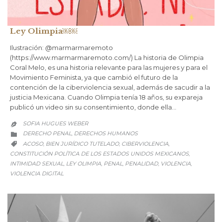
Ley Olimpia￼￼
Ilustración: @marmarmaremoto
(https://www.marmarmaremoto.com/) La historia de Olimpia
Coral Melo, es una historia relevante para las mujeres y para el
Movimiento Feminista, ya que cambió el futuro de la
contención de la ciberviolencia sexual, además de sacudir a la
justicia Mexicana. Cuando Olimpia tenía 18 años, su expareja
publicó un video sin su consentimiento, donde ella…
SOFIA HUGUES WEBER

CATEGORY
DERECHO PENAL
DERECHOS HUMANOS
,

CATEGORY
ACOSO
BIEN JURÍDICO TUTELADO
CIBERVIOLENCIA
,
,
,

CONSTITUCIÓN POLÍTICA DE LOS ESTADOS UNIDOS MEXICANOS
,
INTIMIDAD SEXUAL
LEY OLIMPIA
PENAL
PENALIDAD
VIOLENCIA
,
,
,
,
,
VIOLENCIA DIGITAL