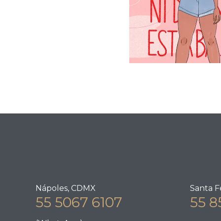
Nápoles, CDMX
Santa F
55 5067 6107
55 8