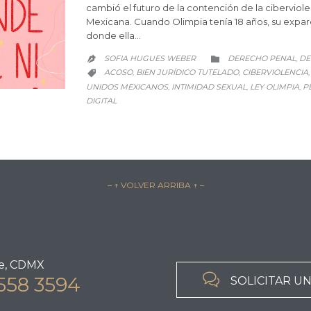
cambió el futuro de la contención de la ciberviolen
Mexicana. Cuando Olimpia tenía 18 años, su expare
donde ella…
CATEGORY
SOFIA HUGUES WEBER
DERECHO PENAL
DE
,


CATEGORY
ACOSO
BIEN JURÍDICO TUTELADO
CIBERVIOLENCIA
,
,

UNIDOS MEXICANOS
INTIMIDAD SEXUAL
LEY OLIMPIA
P
,
,
,
DIGITAL
– ↑ VOLVER ARRIBA ↑ –
e, CDMX

558 3594
SOLICITAR U