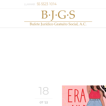
55 5523 1014
LLAMAR:
18
07 '22