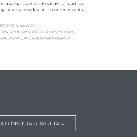
cia sexual, además de sacudir a la justicia
ja publicó un video sin su consentimiento,
RECHOS HUMANOS
CONSTITUCIÓN POLÍTICA DE LOS ESTADOS
,
ENAL
PENALIDAD
VIOLENCIA
VIOLENCIA
,
,
,
NA CONSULTA GRATUITA →