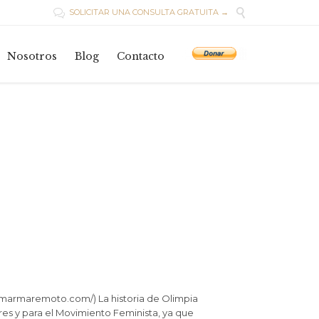

SOLICITAR UNA CONSULTA GRATUITA →

Skip
to
Nosotros
Blog
Contacto
content
marmaremoto.com/) La historia de Olimpia
eres y para el Movimiento Feminista, ya que