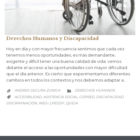
Derechos Humanos y Discapacidad
Hoy en día y con mayor frecuencia sentimos que cada vez
tenemos menos oportunidades, es más demandante,
exigente y difícil tener una buena calidad de vida; vemos
distante el acceso a las oportunidades con mayor dificultad
que el día anterior. Es cierto que experimentamos diferentes
cambios en todos los contextos y nos debemos adaptar a…
CATEGORY
ANDRES SEGURA ZUNIGA
DERECHOS HUMANOS


CATEGORY
ACCESIBILIDAD
ASISTENCIA SOCIAL
COPRED
DISCAPACIDAD
,
,
,
,

DISCRIMINACIÓN
INEGI
LPEDDF
QUEJA
,
,
,