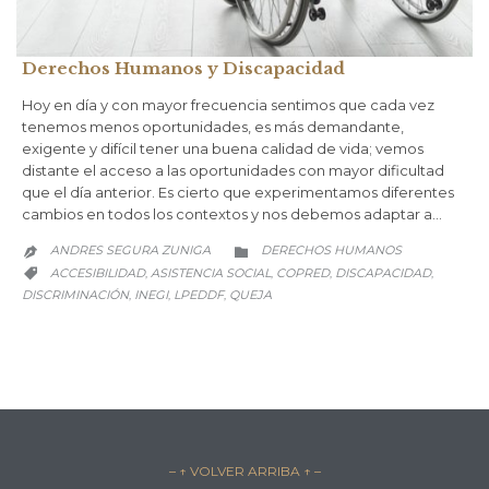
Derechos Humanos y Discapacidad
Hoy en día y con mayor frecuencia sentimos que cada vez
tenemos menos oportunidades, es más demandante,
exigente y difícil tener una buena calidad de vida; vemos
distante el acceso a las oportunidades con mayor dificultad
que el día anterior. Es cierto que experimentamos diferentes
cambios en todos los contextos y nos debemos adaptar a…
CATEGORY
ANDRES SEGURA ZUNIGA
DERECHOS HUMANOS


CATEGORY
ACCESIBILIDAD
ASISTENCIA SOCIAL
COPRED
DISCAPACIDAD
,
,
,
,

DISCRIMINACIÓN
INEGI
LPEDDF
QUEJA
,
,
,
– ↑ VOLVER ARRIBA ↑ –