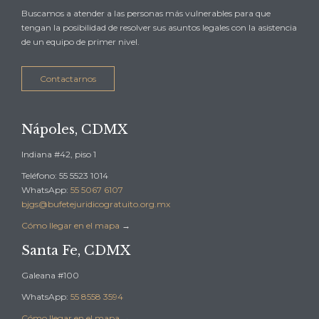
Buscamos a atender a las personas más vulnerables para que
tengan la posibilidad de resolver sus asuntos legales con la asistencia
de un equipo de primer nivel.
Contactarnos
Nápoles, CDMX
Indiana #42, piso 1
Teléfono: 55 5523 1014
WhatsApp:
55 5067 6107
bjgs@bufetejuridicogratuito.org.mx
Cómo llegar en el mapa
→
Santa Fe, CDMX
Galeana #100
WhatsApp:
55 8558 3594
Cómo llegar en el mapa
→