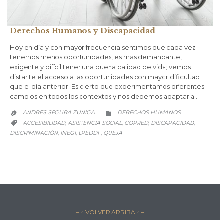
Derechos Humanos y Discapacidad
Hoy en día y con mayor frecuencia sentimos que cada vez
tenemos menos oportunidades, es más demandante,
exigente y difícil tener una buena calidad de vida; vemos
distante el acceso a las oportunidades con mayor dificultad
que el día anterior. Es cierto que experimentamos diferentes
cambios en todos los contextos y nos debemos adaptar a…
CATEGORY
ANDRES SEGURA ZUNIGA
DERECHOS HUMANOS


CATEGORY
ACCESIBILIDAD
ASISTENCIA SOCIAL
COPRED
DISCAPACIDAD
,
,
,
,

DISCRIMINACIÓN
INEGI
LPEDDF
QUEJA
,
,
,
– ↑ VOLVER ARRIBA ↑ –