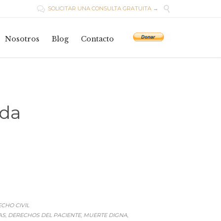

SOLICITAR UNA CONSULTA GRATUITA →

Skip
to
Nosotros
Blog
Contacto
content
ada
GORY
CHO CIVIL
AS
DERECHOS DEL PACIENTE
MUERTE DIGNA
,
,
,