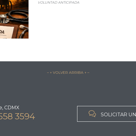
VOLUNTAD ANTICIPADA
– ↑ VOLVER ARRIBA ↑ –
e, CDMX

558 3594
SOLICITAR U