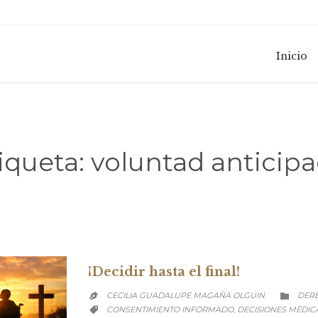
Inicio
iqueta:
voluntad anticip
¡Decidir hasta el final!
CATE
CECILIA GUADALUPE MAGAÑA OLGUIN
DERE


CATEGORY
CONSENTIMIENTO INFORMADO
DECISIONES MÉDIC
,
