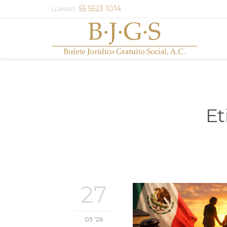
55 5523 1014
LLAMAR:
Et
27
03 '26