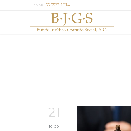
55 5523 1014
LLAMAR:
21
10 '20