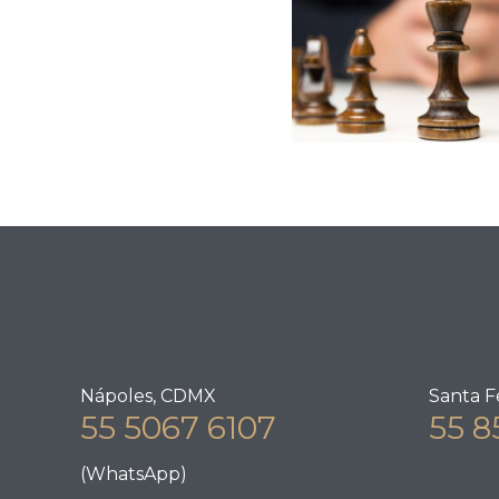
Nápoles, CDMX
Santa F
55 5067 6107
55 8
(WhatsApp)