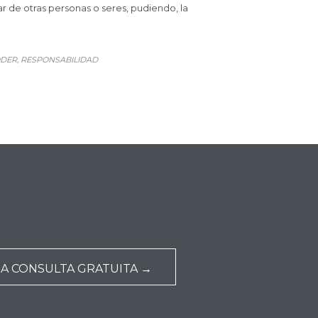
r de otras personas o seres, pudiendo, la
DER
RESPONSABILIDAD
,
NA CONSULTA GRATUITA →