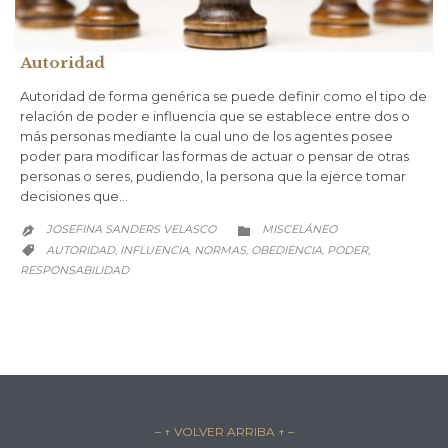
Autoridad
Autoridad de forma genérica se puede definir como el tipo de
relación de poder e influencia que se establece entre dos o
más personas mediante la cual uno de los agentes posee
poder para modificar las formas de actuar o pensar de otras
personas o seres, pudiendo, la persona que la ejerce tomar
decisiones que…
CATEGORY
JOSEFINA SANDERS VELASCO
MISCELÁNEO


CATEGORY
AUTORIDAD
INFLUENCIA
NORMAS
OBEDIENCIA
PODER
,
,
,
,
,

RESPONSABILIDAD
– ↑ VOLVER ARRIBA ↑ –