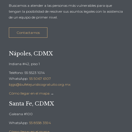
Buscamos a atender a las personas más vulnerables para que
tengan la posibilidad de resolver sus asuntos legales con la asistencia
de un equipo de primer nivel.
Contactarnos
Nápoles, CDMX
Indiana #42, piso 1
Teléfono: 55 5523 1014
WhatsApp:
55 5067 6107
bjgs@bufetejuridicogratuito.org.mx
Cómo llegar en el mapa
→
Santa Fe, CDMX
Galeana #100
WhatsApp:
55 8558 3594
Cómo llegar en el mapa
→