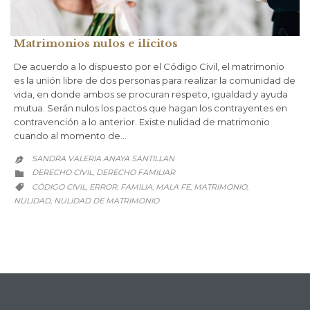
Matrimonios nulos e ilícitos
De acuerdo a lo dispuesto por el Código Civil, el matrimonio
es la unión libre de dos personas para realizar la comunidad de
vida, en donde ambos se procuran respeto, igualdad y ayuda
mutua. Serán nulos los pactos que hagan los contrayentes en
contravención a lo anterior. Existe nulidad de matrimonio
cuando al momento de…
SANDRA VALERIA ANAYA SANTILLAN

CATEGORY
DERECHO CIVIL
DERECHO FAMILIAR
,

CATEGORY
CÓDIGO CIVIL
ERROR
FAMILIA
MALA FE
MATRIMONIO
,
,
,
,
,

NULIDAD
NULIDAD DE MATRIMONIO
,