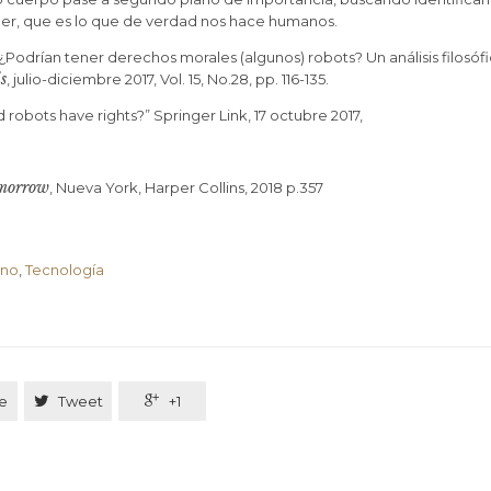
der, que es lo que de verdad nos hace humanos.
drían tener derechos morales (algunos) robots? Un análisis filosófi
s
, julio-diciembre 2017, Vol. 15, No.28, pp. 116-135.
 robots have rights?” Springer Link, 17 octubre 2017,
omorrow
, Nueva York, Harper Collins, 2018 p.357
ano
,
Tecnología
e

Tweet

+1