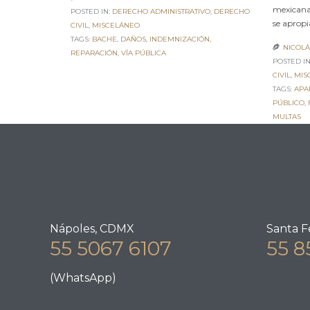
mexicanas
POSTED IN:
DERECHO ADMINISTRATIVO
,
DERECHO
se apropi
CIVIL
,
MISCELÁNEO
TAGS:
BACHE
,
DAÑOS
,
INDEMNIZACIÓN
,
NICOL

REPARACIÓN
,
VÍA PÚBLICA
POSTED IN
CIVIL
,
MIS
TAGS:
APA
PÚBLICO
,
MULTAS
Nápoles, CDMX
Santa F
55 5067 6107
55 8
(WhatsApp)