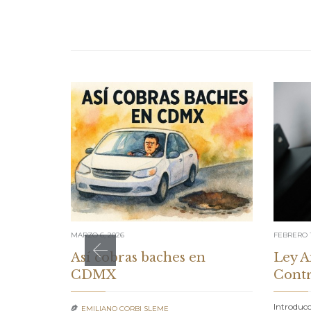
MARZO 6, 2026
FEBRERO 1
Así cobras baches en
Ley A
CDMX
Contr
Introduc
EMILIANO CORBI SLEME
