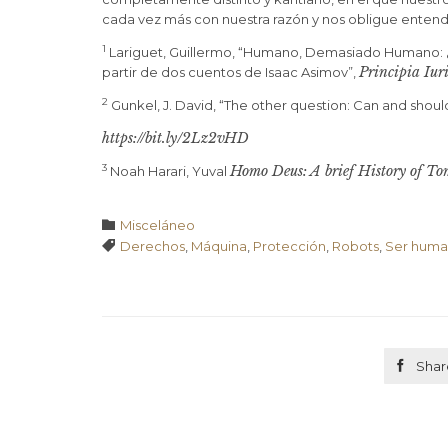
cada vez más con nuestra razón y nos obligue enten
1
Lariguet, Guillermo, “Humano, Demasiado Humano: ¿Po
Principia Iuri
partir de dos cuentos de Isaac Asimov”,
2
Gunkel, J. David, “The other question: Can and should
https://bit.ly/2Lz2vHD
Homo Deus: A brief History of T
3
Noah Harari, Yuval
Category

Misceláneo
Tags

Derechos
,
Máquina
,
Protección
,
Robots
,
Ser hum

Shar