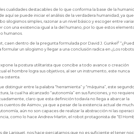
pales cualidades destacables de lo que conforma la base de la humani
de aquí se puede iniciar el análisis de la verdadera humanidad, ya que
 silogismos simples, razonar a un nivel básico y escoger entre varia
 con una existencia igual a la del humano, por lo que estos element
omo humanos.
2
ot, caen dentro de la pregunta formulada por David J. Gunkel
“¿Pue
formular un silogismo y llegar a una conclusión radica en ¿Los robots
expone la postura utilitarista que concibe a todo avance o creación
al el hombre logra sus objetivos, al ser un instrumento, este nunca
a ostenta.
 distinguir entre la palabra “herramienta” y “máquina”, este segund
ura, la cual ha alcanzado “autonomía” en sus funciones, y no requier
damente, claro que esta definición todavía no llega a abarcar la
os cuentos de Asimov, ya que a pesar de la existencia actual de much
utonomía, aún no son capaces de realizar la abstracción ni las operac
tencia, como lo hace Andrew Martin, el robot protagonista de “El Hom
 de Lariguet, nos hace percatarnos que no es suficiente el tener noc