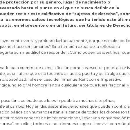
de protección por su género, lugar de nacimiento o
 avanzado hasta el punto en el que se busca definir en la
pueden recibir este calificativo de “sujetos de derecho”, sob
a los enormes saltos tecnológicos que ha tenido este últim
bots, en el presente o en un futuro, ser titulares de Derech
mayor controversia y profundidad actualmente, porque no solo nos ll
 que nos hace ser humanos? Sino también expande la reflexión a
regunta aún más difícil de responder ¿Cómo podemos identificar cu
do para cuentos de ciencia ficción como los escritos por el autor I
te, es un futuro que está tocando a nuestra puerta y quizá algo que l
a probabilidad. Tal es el caso de Immanuel Kant con el Imperativo
da, no solo “Al hombre” sino a cualquier ente que fuera “racional” y
 paso tan acelerado que le es imposible a muchas disciplinas,
 al cambio. Hoy en día, asistentes personales que pueden controla
ción básica con humanos están al alcance de todos, los drones son 
bricar robots capaces de imitar emociones, llevar una conversación 
morosa” con ellos, todo esto nos demuestra que el convivir con máqu