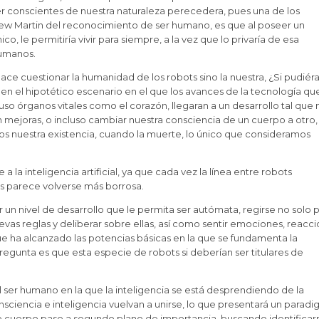
er conscientes de nuestra naturaleza perecedera, pues una de los
drew Martin del reconocimiento de ser humano, es que al poseer un
, le permitiría vivir para siempre, a la vez que lo privaría de esa
humanos.
ace cuestionar la humanidad de los robots sino la nuestra, ¿Si pudié
n el hipotético escenario en el que los avances de la tecnología qu
so órganos vitales como el corazón, llegaran a un desarrollo tal que 
 mejoras, o incluso cambiar nuestra consciencia de un cuerpo a otro,
 nuestra existencia, cuando la muerte, lo único que consideramos
 la inteligencia artificial, ya que cada vez la línea entre robots
 parece volverse más borrosa.
r un nivel de desarrollo que le permita ser autómata, regirse no solo p
as reglas y deliberar sobre ellas, así como sentir emociones, reacci
e ha alcanzado las potencias básicas en la que se fundamenta la
regunta es que esta especie de robots si deberían ser titulares de
l ser humano en la que la inteligencia se está desprendiendo de la
onsciencia e inteligencia vuelvan a unirse, lo que presentará un parad
o cuerpo pase a segundo plano de importancia, buscando identificar