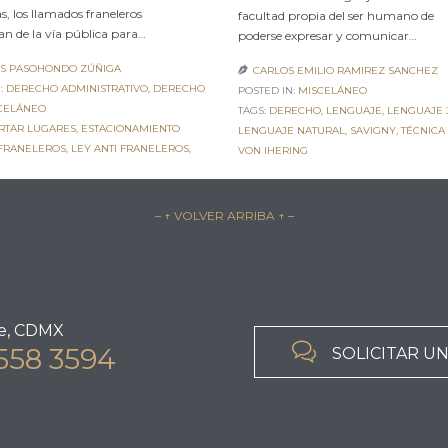
, los llamados franeleros
facultad propia del ser humano de
an de la vía pública para…
poderse expresar y comunicar…
ÁS PASOHONDO ZÚÑIGA
CARLOS EMILIO RAMIREZ SANCHEZ

:
DERECHO ADMINISTRATIVO
,
DERECHO
POSTED IN:
MISCELÁNEO
CELÁNEO
TAGS:
DERECHO
,
LENGUAJE
,
LENGUAJE 
RTAR LUGARES
,
ESTACIONAMIENTO
LENGUAJE NATURAL
,
SAVIGNY
,
TÉCNICA
FRANELEROS
,
LEY ANTI FRANELEROS
,
VON IHERING
– ↑ VOLVER ARRIBA ↑ –
e, CDMX

558 3594
SOLICITAR U