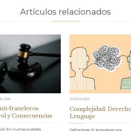
Artículos relacionados
3, 2026
JULIO 9, 2022
nti-franeleros:
Complejidad: Derecho
ol y Consecuencias
Lenguaje
ción En muchas ciudades
Definiciones: El lenguaje es una