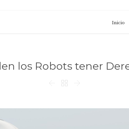
Inicio
en los Robots tener Der


