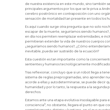
de nuestra existencia en este mundo, sino también s
principales argumentos por los que se le priva a An
cerebro positrónico en contraposición con uno orgánico
sensación de mortalidad tan presente en todos los 
Es aquí cuando surge otra pregunta que no solo nos h
escapar de la muerte, seguiríamos siendo humanos?, e
en día nos permiten reemplazar extremidades, e inclu
permitieran extender la vida de nuestros cuerpos con
¿seguiríamos siendo humanos?, ¿Cómo entenderíamos
inevitable, pueda ser sustraído de la ecuación?
Esta cuestión es tan importante como la concerniente a
sentientes y humanos tecnológicamente modificados
Tras reflexionar, concluyo que si un robot llega a tene
sistema de reglas preprogramadas, sino aprender nuev
acorde a ellas y autodeterminarse, se puede decir qu
humanidad y por lo tanto, la respuesta a la segunda p
derechos.
Estamos ante una etapa evolutiva insoslayable para e
3
consciencia
, no obstante, llegara el punto en que c
completamente distinto y kantiano, en el que nuestr