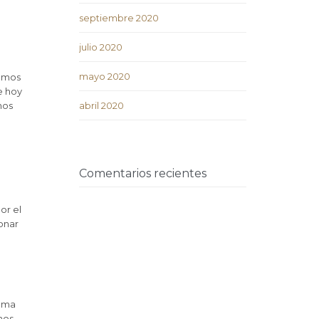
septiembre 2020
julio 2020
mayo 2020
ramos
e hoy
nos
abril 2020
Comentarios recientes
or el
onar
igma
nos