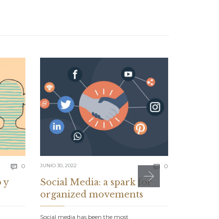
Comments
Comments
0
JUNIO 30, 2022
0
JUNIO 30, 202


 y
Social Media: a spark for
A Day 
organized movements
tweet t
ghost t
Social media has been the most