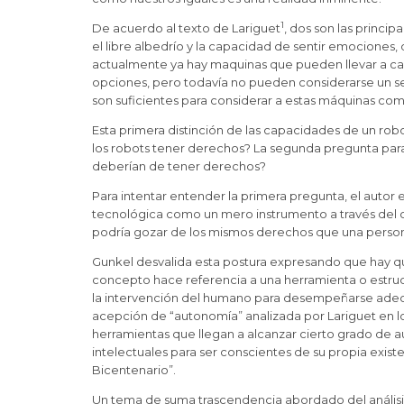
1
De acuerdo al texto de Lariguet
, dos son las princi
el libre albedrío y la capacidad de sentir emociones, 
actualmente ya hay maquinas que pueden llevar a cabo
opciones, pero todavía no pueden considerarse un ser
son suficientes para considerar a estas máquinas c
Esta primera distinción de las capacidades de un rob
los robots tener derechos? La segunda pregunta para 
deberían de tener derechos?
Para intentar entender la primera pregunta, el autor 
tecnológica como un mero instrumento a través del cu
podría gozar de los mismos derechos que una person
Gunkel desvalida esta postura expresando que hay que
concepto hace referencia a una herramienta o estruct
la intervención del humano para desempeñarse adecua
acepción de “autonomía” analizada por Lariguet en l
herramientas que llegan a alcanzar cierto grado de a
intelectuales para ser conscientes de su propia exis
Bicentenario”.
Un tema de suma trascendencia abordado del análisis