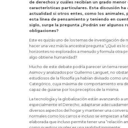
de derechos y cuáles recibían un grado menor 
características particulares. Esta discusión ha
actualidad si otros entes, como los animales, 
esta línea de pensamiento y teniendo en cuent
siglo, surge la pregunta ¿Podrán ser algunos ro
obligaciones?
Este es quizás uno de los temas de investigación de 
hacer una vez más la ancestral pregunta “¿Qué es lo
horizontes no explorados a menudo y formula otra p
algo obtiene humanidad?
Mucho de este debate podría parecer un tema reserva
Asimov y analizados por Guillermo Lariguet, no obstan
estudiosos de la filosofía ya habían divisado como un
Categórico, cuya máxima de comportamiento era dirigi
capaz de guiarse por los preceptos de la misma.
La tecnología y la globalización están avanzando a un
especialmente el Derecho, adaptarse adecuadamente
diversos aspectos del hogar y mantener una conversa
normales como los carros e incluso se empiezan a fa
elaborada que incluso permite tener una “relación a
como nuestros iguales es una realidad inminente.