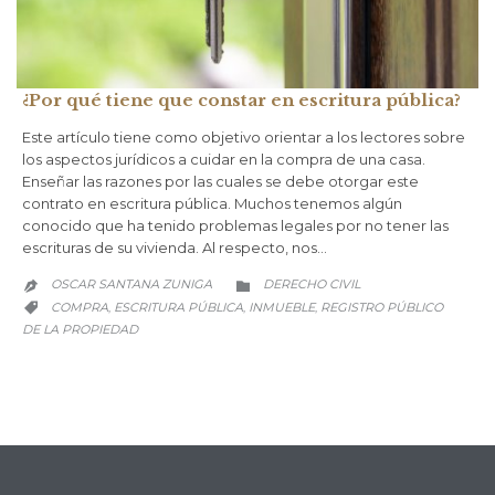
¿Por qué tiene que constar en escritura pública?
Este artículo tiene como objetivo orientar a los lectores sobre
los aspectos jurídicos a cuidar en la compra de una casa.
Enseñar las razones por las cuales se debe otorgar este
contrato en escritura pública. Muchos tenemos algún
conocido que ha tenido problemas legales por no tener las
escrituras de su vivienda. Al respecto, nos…
CATEGORY
OSCAR SANTANA ZUNIGA
DERECHO CIVIL


CATEGORY
COMPRA
ESCRITURA PÚBLICA
INMUEBLE
REGISTRO PÚBLICO
,
,
,

DE LA PROPIEDAD