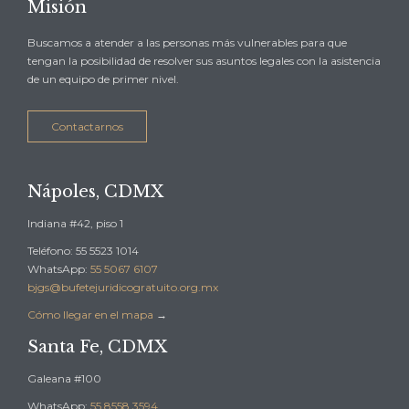
Misión
Buscamos a atender a las personas más vulnerables para que
tengan la posibilidad de resolver sus asuntos legales con la asistencia
de un equipo de primer nivel.
Contactarnos
Nápoles, CDMX
Indiana #42, piso 1
Teléfono: 55 5523 1014
WhatsApp:
55 5067 6107
bjgs@bufetejuridicogratuito.org.mx
Cómo llegar en el mapa
→
Santa Fe, CDMX
Galeana #100
WhatsApp:
55 8558 3594