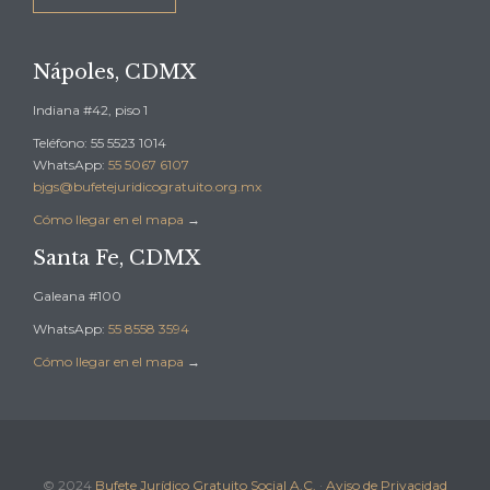
Nápoles, CDMX
Indiana #42, piso 1
Teléfono: 55 5523 1014
WhatsApp:
55 5067 6107
bjgs@bufetejuridicogratuito.org.mx
Cómo llegar en el mapa
→
Santa Fe, CDMX
Galeana #100
WhatsApp:
55 8558 3594
Cómo llegar en el mapa
→
© 2024
Bufete Jurídico Gratuito Social A.C.
·
Aviso de Privacidad