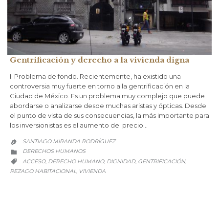
Gentrificación y derecho a la vivienda digna
I. Problema de fondo. Recientemente, ha existido una
controversia muy fuerte en torno a la gentrificación en la
Ciudad de México. Es un problema muy complejo que puede
abordarse o analizarse desde muchas aristas y ópticas. Desde
el punto de vista de sus consecuencias, la más importante para
los inversionistas es el aumento del precio…
SANTIAGO MIRANDA RODRÍGUEZ

CATEGORY
DERECHOS HUMANOS

CATEGORY
ACCESO
DERECHO HUMANO
DIGNIDAD
GENTRIFICACIÓN
,
,
,
,

REZAGO HABITACIONAL
VIVIENDA
,