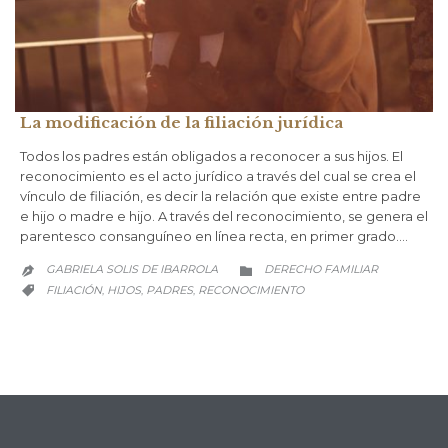
La modificación de la filiación jurídica
Todos los padres están obligados a reconocer a sus hijos. El
reconocimiento es el acto jurídico a través del cual se crea el
vínculo de filiación, es decir la relación que existe entre padre
e hijo o madre e hijo. A través del reconocimiento, se genera el
parentesco consanguíneo en línea recta, en primer grado….
CATEGORY
GABRIELA SOLIS DE IBARROLA
DERECHO FAMILIAR


CATEGORY
FILIACIÓN
HIJOS
PADRES
RECONOCIMIENTO
,
,
,
