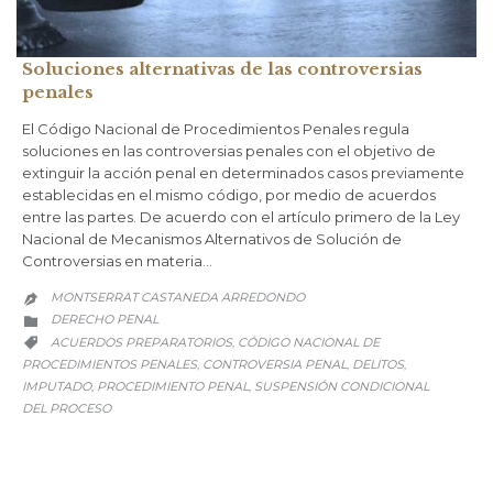
Soluciones alternativas de las controversias
penales
El Código Nacional de Procedimientos Penales regula
soluciones en las controversias penales con el objetivo de
extinguir la acción penal en determinados casos previamente
establecidas en el mismo código, por medio de acuerdos
entre las partes. De acuerdo con el artículo primero de la Ley
Nacional de Mecanismos Alternativos de Solución de
Controversias en materia…
MONTSERRAT CASTANEDA ARREDONDO

CATEGORY
DERECHO PENAL

CATEGORY
ACUERDOS PREPARATORIOS
CÓDIGO NACIONAL DE
,

PROCEDIMIENTOS PENALES
CONTROVERSIA PENAL
DELITOS
,
,
,
IMPUTADO
PROCEDIMIENTO PENAL
SUSPENSIÓN CONDICIONAL
,
,
DEL PROCESO