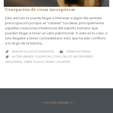
Usurpación de cosas incorpóreas
Este artículo te puede llegar a interesar si algún día sentiste
preocupación porque se “robaran” tus ideas, principalmente
aquellas creaciones intelectivas del espíritu humano que
pueden llegar a tener un valor patrimonial. Si este es tu caso, o
solo llegaste a tener curiosidad por esto que ha sido conflicto
a lo largo de la historia,…
CATEGORY
RAMON VILLEGAS SANDOVAL
DERECHO PENAL


CATEGORY
AUTOR
BIENES
CLASIFICAR
COSA
DELITO
INCORPÓREO
,
,
,
,
,
,

INMATERIAL
OBRA
PLAGIO
ROBO
USURPAR
,
,
,
,
– ↑ VOLVER ARRIBA ↑ –